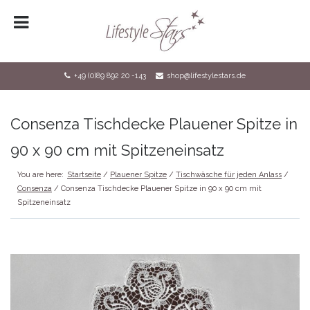
HOME
LOGIN
+49 (0)89 892 20 -143
shop@lifestylestars.de
REGISTRIERUNG
SHOP
Consenza Tischdecke Plauener Spitze in
KONTAKT
90 x 90 cm mit Spitzeneinsatz
DATENSCHUTZ
You are here:
Startseite
/
Plauener Spitze
/
Tischwäsche für jeden Anlass
/
Consenza
/ Consenza Tischdecke Plauener Spitze in 90 x 90 cm mit
IMPRESSUM
Spitzeneinsatz