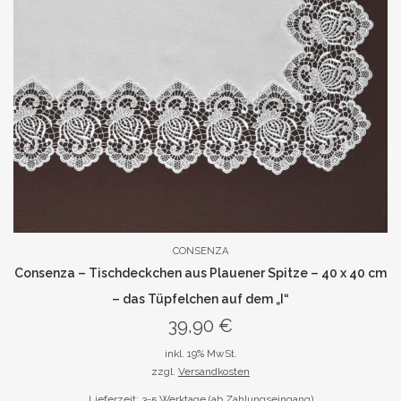
CONSENZA
Consenza – Tischdeckchen aus Plauener Spitze – 40 x 40 cm
– das Tüpfelchen auf dem „I“
39,90
€
inkl. 19% MwSt.
zzgl.
Versandkosten
Lieferzeit: 3-5 Werktage (ab Zahlungseingang)