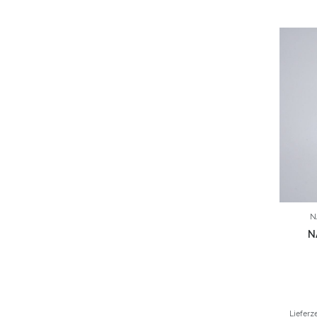
N
N
Lieferz