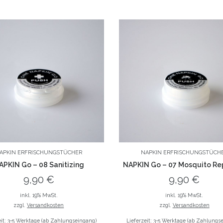
APKIN ERFRISCHUNGSTÜCHER
NAPKIN ERFRISCHUNGSTÜCH
APKIN Go – 08 Sanitizing
NAPKIN Go – 07 Mosquito Re
9,90
€
9,90
€
inkl. 19% MwSt.
inkl. 19% MwSt.
zzgl.
Versandkosten
zzgl.
Versandkosten
eit: 3-5 Werktage (ab Zahlungseingang)
Lieferzeit: 3-5 Werktage (ab Zahlungs