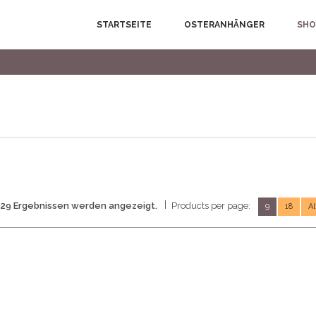
MAIN MENU
SKIP TO PRIMARY CONTENT
SKIP TO SECONDARY CONTENT
STARTSEITE
OSTERANHÄNGER
SHO
 29 Ergebnissen werden angezeigt.
Products per page:
9
18
Al