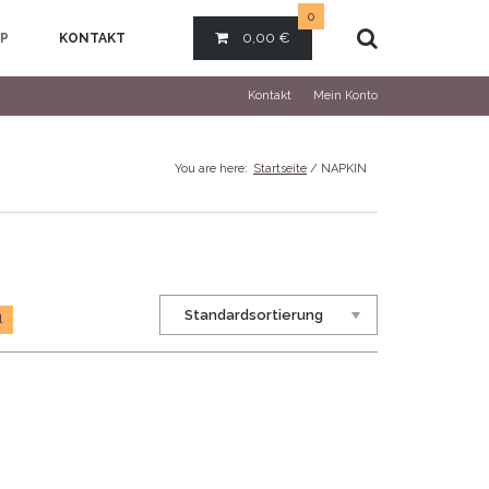
0
0,00
€
P
KONTAKT
Kontakt
Mein Konto
You are here:
Startseite
/ NAPKIN
l