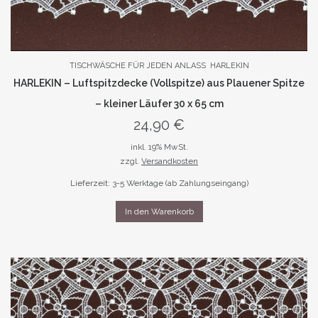
TISCHWÄSCHE FÜR JEDEN ANLASS
HARLEKIN
HARLEKIN – Luftspitzdecke (Vollspitze) aus Plauener Spitze
– kleiner Läufer 30 x 65 cm
24,90
€
inkl. 19% MwSt.
zzgl.
Versandkosten
Lieferzeit: 3-5 Werktage (ab Zahlungseingang)
In den Warenkorb