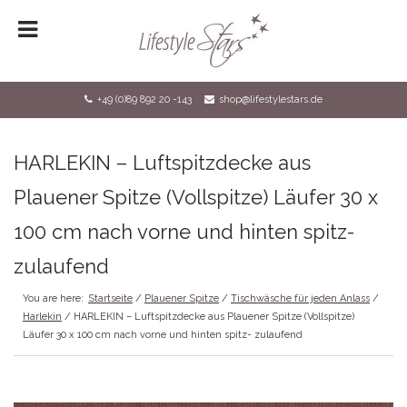
HOME
LOGIN
+49 (0)89 892 20 -143
shop@lifestylestars.de
REGISTRIERUNG
SHOP
HARLEKIN – Luftspitzdecke aus
KONTAKT
Plauener Spitze (Vollspitze) Läufer 30 x
DATENSCHUTZ
100 cm nach vorne und hinten spitz-
IMPRESSUM
zulaufend
You are here:
Startseite
/
Plauener Spitze
/
Tischwäsche für jeden Anlass
/
Harlekin
/ HARLEKIN – Luftspitzdecke aus Plauener Spitze (Vollspitze)
Läufer 30 x 100 cm nach vorne und hinten spitz- zulaufend