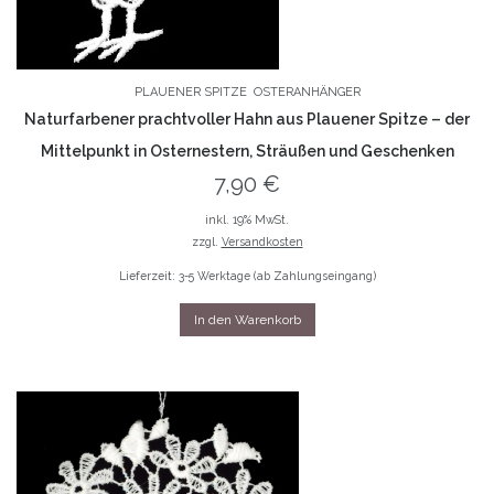
PLAUENER SPITZE
OSTERANHÄNGER
Naturfarbener prachtvoller Hahn aus Plauener Spitze – der
Mittelpunkt in Osternestern, Sträußen und Geschenken
7,90
€
inkl. 19% MwSt.
zzgl.
Versandkosten
Lieferzeit: 3-5 Werktage (ab Zahlungseingang)
In den Warenkorb