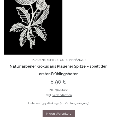
PLAUENER SPITZE
OSTERANHÄNGER
Naturfarbener Krokus aus Plauener Spitze – spielt den
ersten Frühlingsboten
8,90
€
inkl. 19% MwSt.
zzgl.
Versandkosten
Lieferzeit: 3-5 Werktage (ab Zahlungseingang)
In den Warenkorb