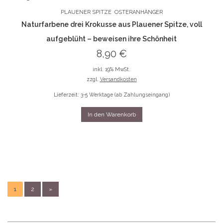
PLAUENER SPITZE
OSTERANHÄNGER
Naturfarbene drei Krokusse aus Plauener Spitze, voll
aufgeblüht – beweisen ihre Schönheit
8,90
€
inkl. 19% MwSt.
zzgl.
Versandkosten
Lieferzeit: 3-5 Werktage (ab Zahlungseingang)
In den Warenkorb
1
2
»