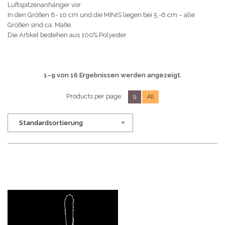
Luftspitzenanhänger vor:
No products in the shopping bag.
In den Größen 8- 10 cm und die MINIS liegen bei 5 -6 cm – alle
Größen sind ca. Maße.
Die Artikel bestehen aus 100% Polyester.
1–9 von 16 Ergebnissen werden angezeigt.
Products per page:
9
All