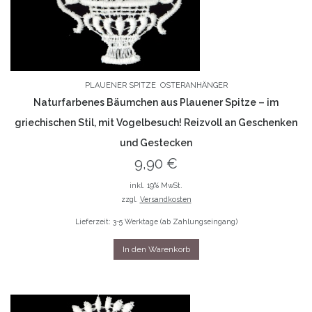
PLAUENER SPITZE
OSTERANHÄNGER
Naturfarbenes Bäumchen aus Plauener Spitze – im
griechischen Stil, mit Vogelbesuch! Reizvoll an Geschenken
und Gestecken
9,90
€
inkl. 19% MwSt.
zzgl.
Versandkosten
Lieferzeit: 3-5 Werktage (ab Zahlungseingang)
In den Warenkorb