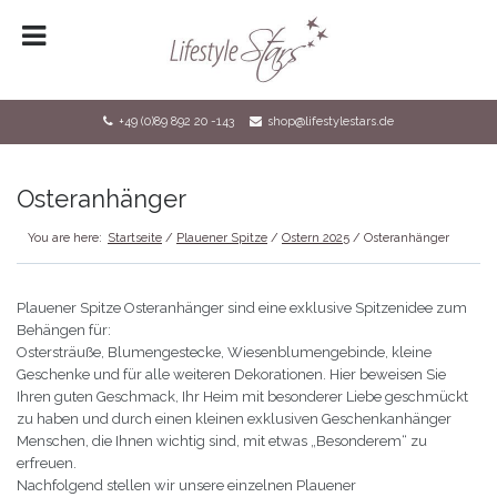
HOME
LOGIN
+49 (0)89 892 20 -143
shop@lifestylestars.de
REGISTRIERUNG
SHOP
Osteranhänger
KONTAKT
You are here:
Startseite
/
Plauener Spitze
/
Ostern 2025
/ Osteranhänger
DATENSCHUTZ
Plauener Spitze Osteranhänger sind eine exklusive Spitzenidee zum
IMPRESSUM
Behängen für:
Ostersträuße, Blumengestecke, Wiesenblumengebinde, kleine
Geschenke und für alle weiteren Dekorationen. Hier beweisen Sie
Ihren guten Geschmack, Ihr Heim mit besonderer Liebe geschmückt
zu haben und durch einen kleinen exklusiven Geschenkanhänger
Menschen, die Ihnen wichtig sind, mit etwas „Besonderem“ zu
erfreuen.
Nachfolgend stellen wir unsere einzelnen Plauener