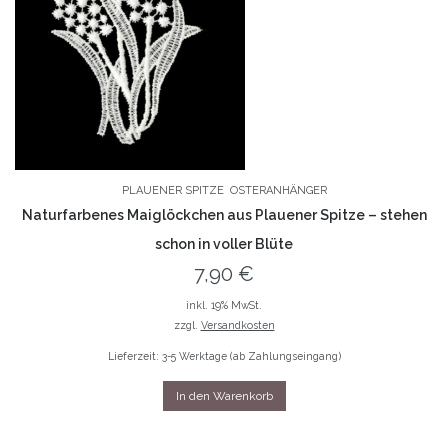
PLAUENER SPITZE
OSTERANHÄNGER
Naturfarbenes Maiglöckchen aus Plauener Spitze – stehen
schon in voller Blüte
7,90
€
inkl. 19% MwSt.
zzgl.
Versandkosten
Lieferzeit: 3-5 Werktage (ab Zahlungseingang)
In den Warenkorb