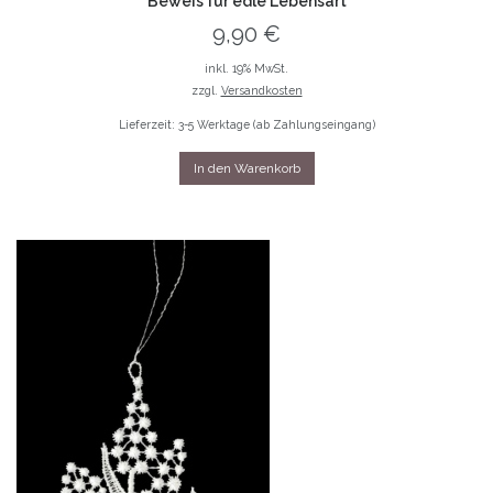
Beweis für edle Lebensart
9,90
€
inkl. 19% MwSt.
zzgl.
Versandkosten
Lieferzeit: 3-5 Werktage (ab Zahlungseingang)
In den Warenkorb