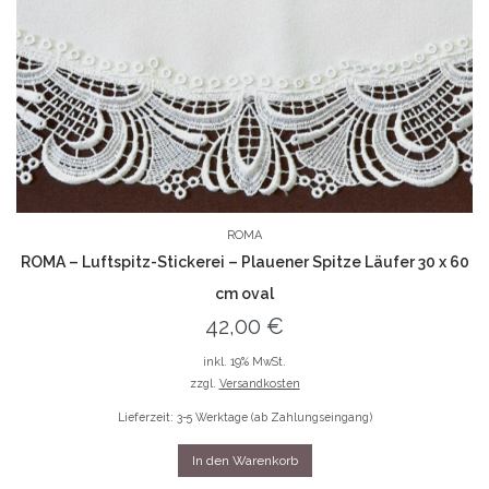
ROMA
ROMA – Luftspitz-Stickerei – Plauener Spitze Läufer 30 x 60
cm oval
42,00
€
inkl. 19% MwSt.
zzgl.
Versandkosten
Lieferzeit: 3-5 Werktage (ab Zahlungseingang)
In den Warenkorb