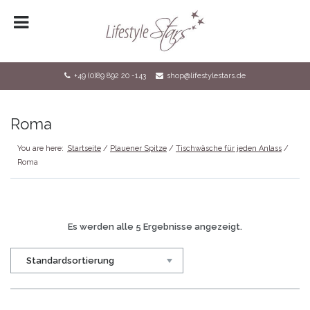
HOME
LOGIN
+49 (0)89 892 20 -143
shop@lifestylestars.de
REGISTRIERUNG
SHOP
Roma
KONTAKT
You are here:
Startseite
/
Plauener Spitze
/
Tischwäsche für jeden Anlass
/
Roma
DATENSCHUTZ
IMPRESSUM
Es werden alle 5 Ergebnisse angezeigt.